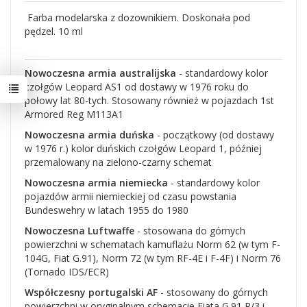
Farba modelarska z dozownikiem. Doskonała pod
pędzel. 10 ml
Nowoczesna armia australijska
- standardowy kolor
czołgów Leopard AS1 od dostawy w 1976 roku do
połowy lat 80-tych. Stosowany również w pojazdach 1st
Armored Reg M113A1
Nowoczesna armia duńska
- początkowy (od dostawy
w 1976 r.) kolor duńskich czołgów Leopard 1, później
przemalowany na zielono-czarny schemat
Nowoczesna armia niemiecka
- standardowy kolor
pojazdów armii niemieckiej od czasu powstania
Bundeswehry w latach 1955 do 1980
Nowoczesna Luftwaffe
- stosowana do górnych
powierzchni w schematach kamuflażu Norm 62 (w tym F-
104G, Fiat G.91), Norm 72 (w tym RF-4E i F-4F) i Norm 76
(Tornado IDS/ECR)
Współczesny portugalski AF
- stosowany do górnych
powierzchni w oryginalnym schemacie Fiata G.91 R/3 i