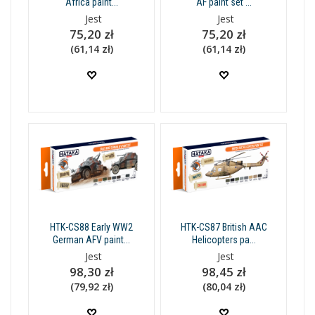
Africa paint...
AF paint set ...
Jest
Jest
75,20 zł
75,20 zł
(61,14 zł)
(61,14 zł)
HTK-CS88 Early WW2
HTK-CS87 British AAC
German AFV paint...
Helicopters pa...
Jest
Jest
98,30 zł
98,45 zł
(79,92 zł)
(80,04 zł)