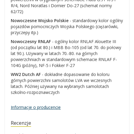
R/4, Nord Noratlas i Dornier Do-27 (schemat normy
62/72)
Nowoczesne Wojsko Polskie
- standardowy kolor ogólny
pojazdów pomocniczych Wojska Polskiego (ciężarówki,
przyczepy itp.)
Nowoczesny RNLAF
- ogólny kolor RNLAF Alouette III
(od początku lat 80.) i MBB Bo-105 (od lat 70. do połowy
lat 90.). Używany w latach 70.-80. na górnych
powierzchniach w standardowym schemacie RNLAF F-
104G (późny), NF-5 i Fokker F-27
WW2 Dutch AF
- dokładne dopasowanie do koloru
górnych powierzchni samolotów LVA we wczesnych
latach. Później używany na wybranych samolotach
szkolno-rozpoznawczych
Informacje o producencie
Recenzje