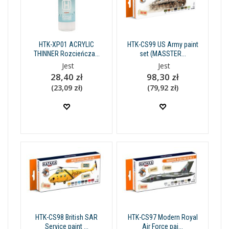
HTK-XP01 ACRYLIC
HTK-CS99 US Army paint
THINNER Rozcieńcza...
set (MASSTER...
Jest
Jest
28,40 zł
98,30 zł
(23,09 zł)
(79,92 zł)
HTK-CS98 British SAR
HTK-CS97 Modern Royal
Service paint ...
Air Force pai...