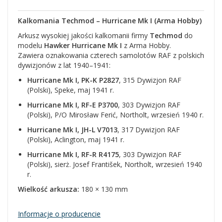
Kalkomania Techmod – Hurricane Mk I (Arma Hobby)
Arkusz wysokiej jakości kalkomanii firmy
Techmod
do
modelu
Hawker Hurricane Mk I
z Arma Hobby.
Zawiera oznakowania czterech samolotów RAF z polskich
dywizjonów z lat 1940–1941:
Hurricane Mk I, PK-K P2827
, 315 Dywizjon RAF
(Polski), Speke, maj 1941 r.
Hurricane Mk I, RF-E P3700
, 303 Dywizjon RAF
(Polski), P/O Mirosław Ferić, Northolt, wrzesień 1940 r.
Hurricane Mk I, JH-L V7013
, 317 Dywizjon RAF
(Polski), Aclington, maj 1941 r.
Hurricane Mk I, RF-R R4175
, 303 Dywizjon RAF
(Polski), sierż. Josef František, Northolt, wrzesień 1940
r.
Wielkość arkusza:
180 × 130 mm
Informacje o producencie